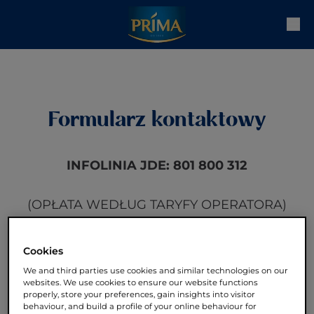
Formularz kontaktowy
INFOLINIA JDE: 801 800 312
(OPŁATA WEDŁUG TARYFY OPERATORA)
Jeśli chcesz porozmawiać z naszą infolinią,
zadzwoń od poniedziałku do piątku w
Cookies
godzinach od 10:00 do 14:00. Chętnie
We and third parties use cookies and similar technologies on our
pomożemy.
websites. We use cookies to ensure our website functions
properly, store your preferences, gain insights into visitor
behaviour, and build a profile of your online behaviour for